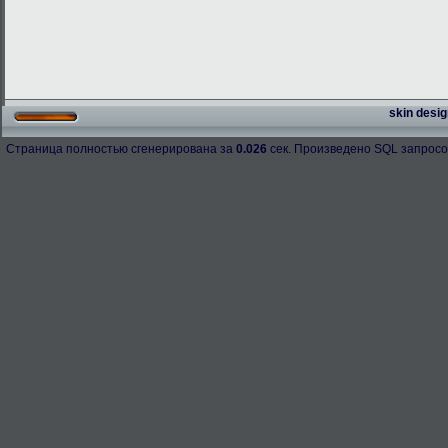
skin desig
Страница полностью сгенерирована за
0.026
сек. Произведено SQL запросо