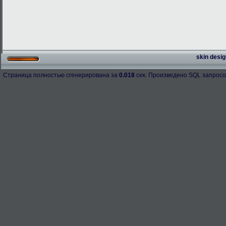
skin desig
Страница полностью сгенерирована за
0.018
сек. Произведено SQL запросо