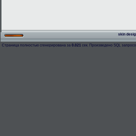
skin desig
Страница полностью сгенерирована за
0.021
сек. Произведено SQL запросо