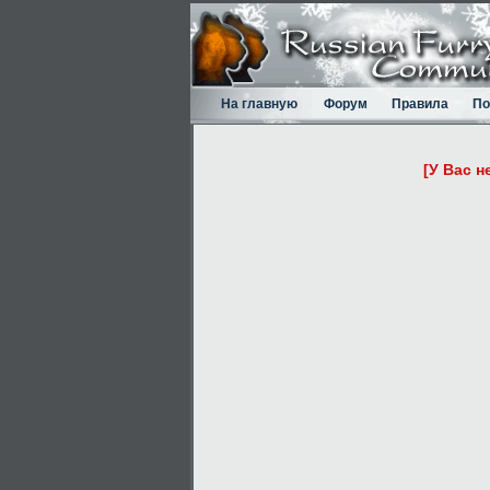
На главную
Форум
Правила
По
[У Вас н