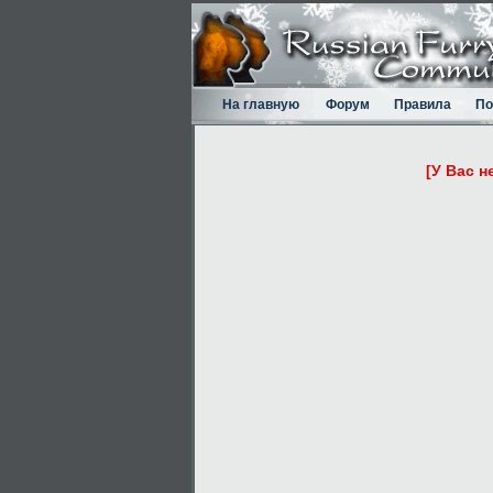
На главную
Форум
Правила
По
[У Вас н