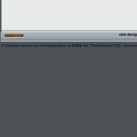
skin desig
Страница полностью сгенерирована за
0.022
сек. Произведено SQL запросо