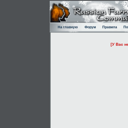
На главную
Форум
Правила
По
[У Вас н