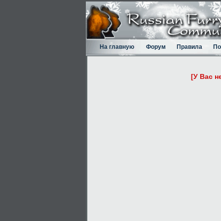
На главную
Форум
Правила
По
[У Вас н