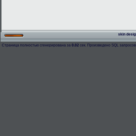
skin desig
Страница полностью сгенерирована за
0.02
сек. Произведено SQL запросов