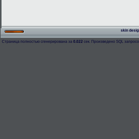
skin desig
Страница полностью сгенерирована за
0.022
сек. Произведено SQL запросо