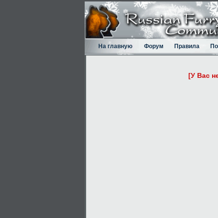
На главную
Форум
Правила
По
[У Вас н