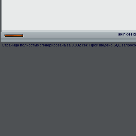
skin desig
Страница полностью сгенерирована за
0.032
сек. Произведено SQL запросо