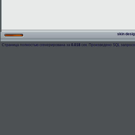
skin desig
Страница полностью сгенерирована за
0.018
сек. Произведено SQL запросо