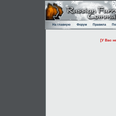
На главную
Форум
Правила
По
[У Вас н