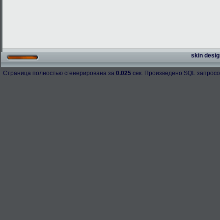
skin desig
Страница полностью сгенерирована за
0.025
сек. Произведено SQL запросо