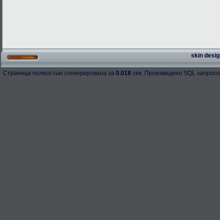
skin desig
Страница полностью сгенерирована за
0.018
сек. Произведено SQL запросо