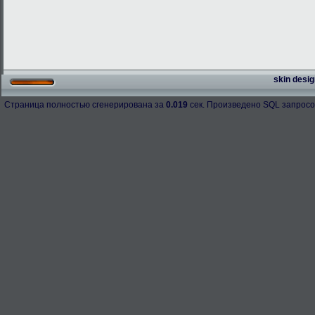
skin desig
Страница полностью сгенерирована за
0.019
сек. Произведено SQL запросо