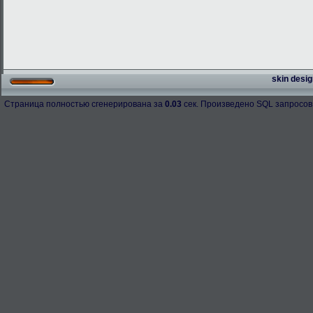
skin desig
Страница полностью сгенерирована за
0.03
сек. Произведено SQL запросов