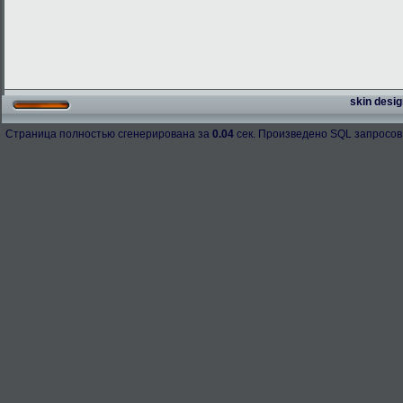
skin desig
Страница полностью сгенерирована за
0.04
сек. Произведено SQL запросов