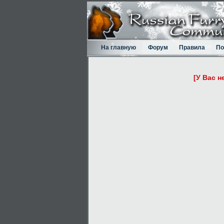
На главную
Форум
Правила
По
[У Вас н