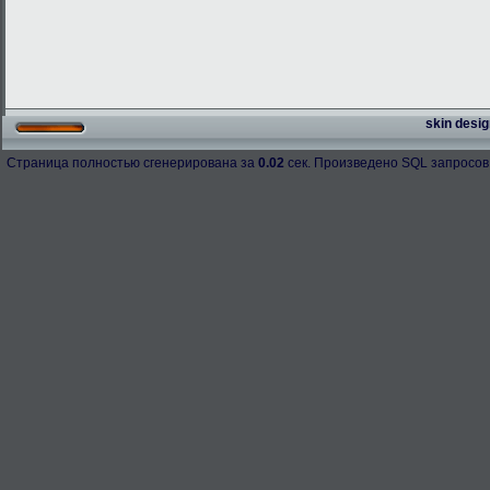
skin desig
Страница полностью сгенерирована за
0.02
сек. Произведено SQL запросов