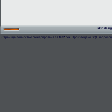
skin desig
Страница полностью сгенерирована за
0.02
сек. Произведено SQL запросов