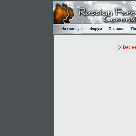
На главную
Форум
Правила
По
[У Вас н