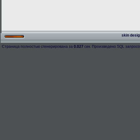
skin desig
Страница полностью сгенерирована за
0.027
сек. Произведено SQL запросо