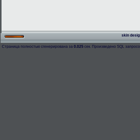
skin desig
Страница полностью сгенерирована за
0.025
сек. Произведено SQL запросо