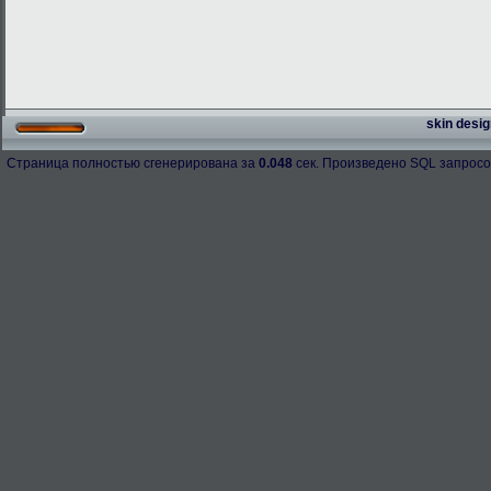
skin desig
Страница полностью сгенерирована за
0.048
сек. Произведено SQL запросо