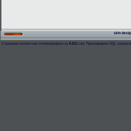
skin desig
Страница полностью сгенерирована за
0.021
сек. Произведено SQL запросо