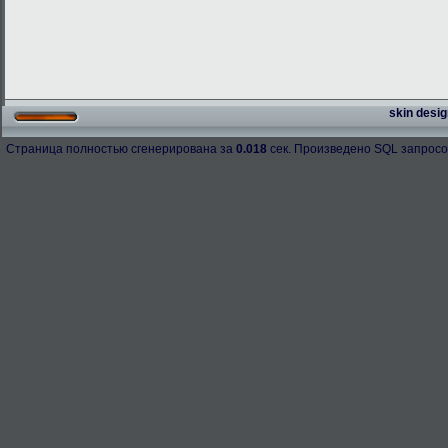
skin desig
Страница полностью сгенерирована за
0.018
сек. Произведено SQL запросо