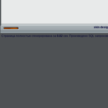
skin desig
Страница полностью сгенерирована за
0.02
сек. Произведено SQL запросов