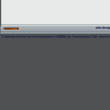
skin desig
Страница полностью сгенерирована за
0.021
сек. Произведено SQL запросо