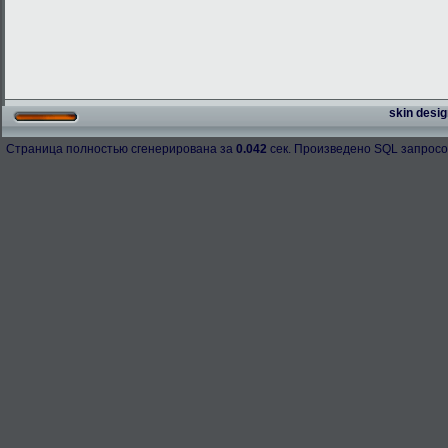
skin desig
Страница полностью сгенерирована за
0.042
сек. Произведено SQL запросо