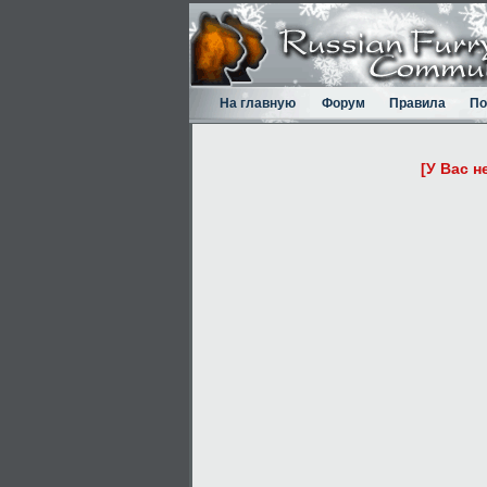
На главную
Форум
Правила
По
[У Вас н