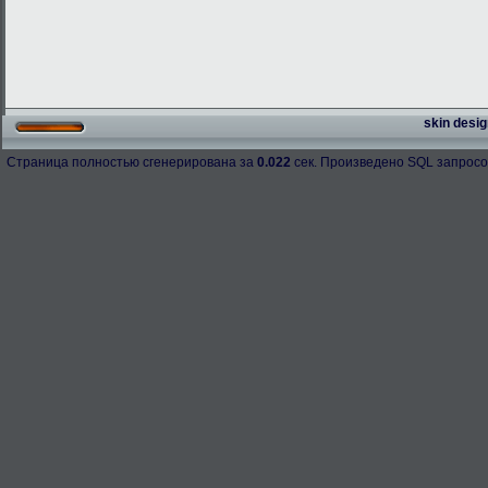
skin desig
Страница полностью сгенерирована за
0.022
сек. Произведено SQL запросо