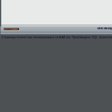
skin desig
Страница полностью сгенерирована за
0.02
сек. Произведено SQL запросов