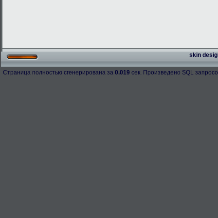
skin desig
Страница полностью сгенерирована за
0.019
сек. Произведено SQL запросо