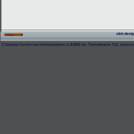
skin desig
Страница полностью сгенерирована за
0.024
сек. Произведено SQL запросо