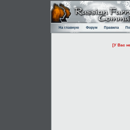
На главную
Форум
Правила
По
[У Вас н