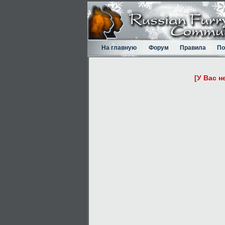
На главную
Форум
Правила
По
[У Вас н