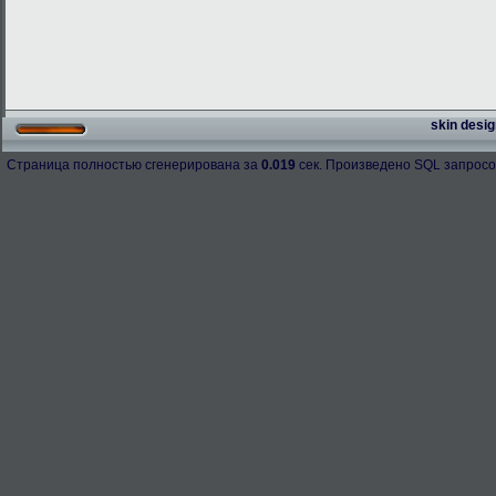
skin desig
Страница полностью сгенерирована за
0.019
сек. Произведено SQL запросо