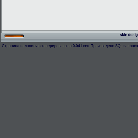
skin desig
Страница полностью сгенерирована за
0.041
сек. Произведено SQL запросо