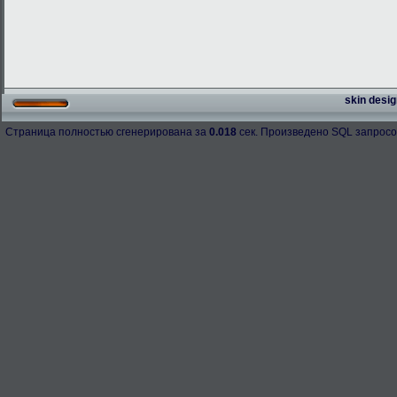
skin desig
Страница полностью сгенерирована за
0.018
сек. Произведено SQL запросо