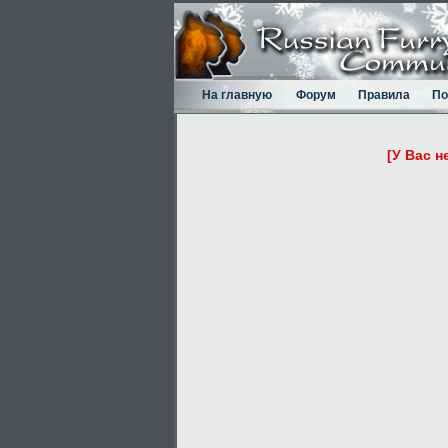
На главную
Форум
Правила
По
[У Вас н