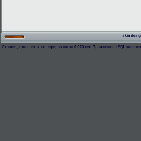
skin desig
Страница полностью сгенерирована за
0.023
сек. Произведено SQL запросо