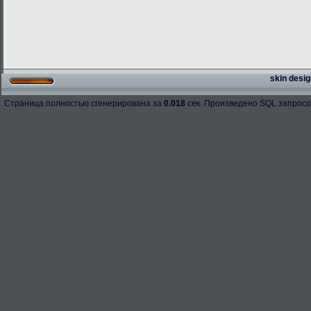
skin desig
Страница полностью сгенерирована за
0.018
сек. Произведено SQL запросо