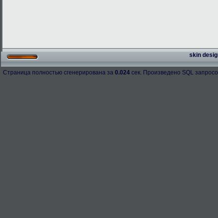
skin desig
Страница полностью сгенерирована за
0.024
сек. Произведено SQL запросо