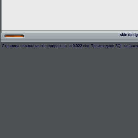
skin desig
Страница полностью сгенерирована за
0.022
сек. Произведено SQL запросо