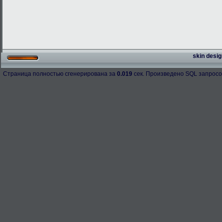
skin desig
Страница полностью сгенерирована за
0.019
сек. Произведено SQL запросо