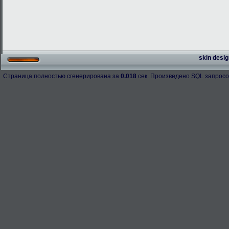
skin desig
Страница полностью сгенерирована за
0.018
сек. Произведено SQL запросо