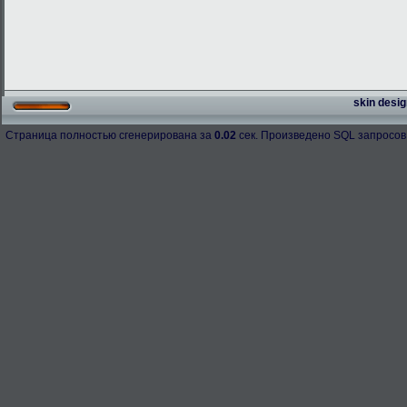
skin desig
Страница полностью сгенерирована за
0.02
сек. Произведено SQL запросов