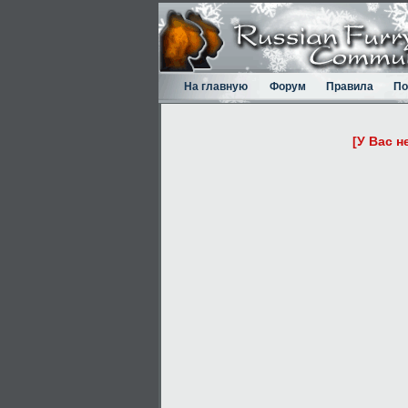
На главную
Форум
Правила
По
[У Вас н